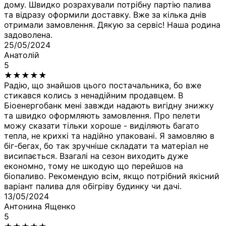
дому. Швидко розрахували потрібну партію палива
та відразу оформили доставку. Вже за кілька днів
отримали замовлення. Дякую за сервіс! Наша родина
задоволена.
25/05/2024
Анатолій
5
★
★
★
★
★
Радію, що знайшов цього постачальника, бо вже
стикався колись з ненадійним продавцем. В
Біоенергобанк мені завжди надають вигідну знижку
та швидко оформляють замовлення. Про пелети
можу сказати тільки хороше - виділяють багато
тепла, не крихкі та надійно упаковані. Я замовляю в
біг-бегах, бо так зручніше складати та матеріал не
висипається. Взагалі на сезон виходить дуже
економно, тому не шкодую що перейшов на
біопаливо. Рекомендую всім, якщо потрібний якісний
варіант палива для обігріву будинку чи дачі.
13/05/2024
Антонина Ященко
5