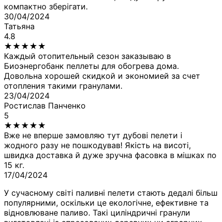
компактно зберігати.
30/04/2024
Татьяна
4.8
★
★
★
★
★
Каждый отопительный сезон заказываю в
Биоэнергобанк пеллеты для обогрева дома.
Довольна хорошей скидкой и экономией за счет
отопления такими гранулами.
23/04/2024
Ростислав Панченко
5
★
★
★
★
★
Вже не вперше замовляю тут дубові пелети і
жодного разу не пошкодував! Якість на висоті,
швидка доставка й дуже зручна фасовка в мішках по
15 кг.
17/04/2024
У сучасному світі паливні пелети стають дедалі більш
популярними, оскільки це екологічне, ефективне та
відновлюване паливо. Такі циліндричні гранули