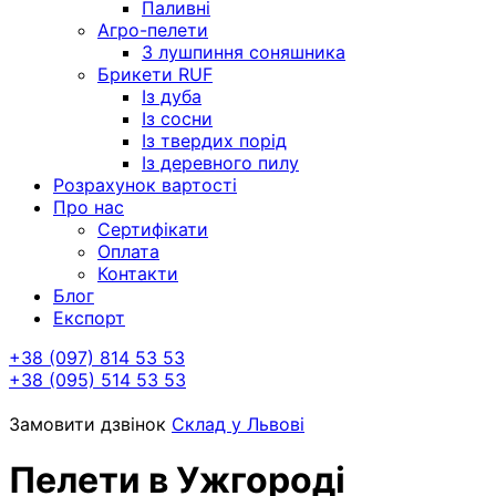
Паливні
Агро-пелети
З лушпиння соняшника
Брикети RUF
Із дуба
Із сосни
Із твердих порід
Із деревного пилу
Розрахунок вартості
Про нас
Сертифікати
Оплата
Контакти
Блог
Експорт
+38 (097) 814 53 53
+38 (095) 514 53 53
Замовити дзвінок
Склад у Львові
Пелети в Ужгороді