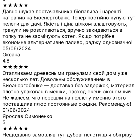
★
★
★
★
★
Давно шукав постачальника біопалива і нарешті
натрапив на Біоенергобанк. Тепер постійно купую тут
пелети для дачі. Якість і ціна цілком влаштовують,
гранули не розсипаються, зручно закидаються в
топку та не засмічують котел. Якщо потрібне
економне альтернативне паливо, раджу однозначно!
05/06/2024
Оксана
4.8
★
★
★
★
★
Отапливаем древесными гранулами свой дом уже
несколько лет. Довольны обслуживанием в
Биоэнергобанке — доставка без задержек, материал
плотно упакован в мешки, расход очень экономный.
Не жалеем, что перешли на пеллету именно этого
поставщика плюс постоянные скидки. Рекомендую!
01/06/2024
Ярослав Симоненко
5
★
★
★
★
★
Нещодавно замовляв тут дубові пелети для обігріву