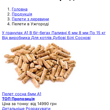
Головна
Продукція
Пелети з деревини
Пелети в Ужгороді
У гранулах
A1
В біг-бегах
Паливні
6 мм
8 мм
По 15 кг
Від виробника
Для котлів
Дубові
Білі
Соснові
Пелет сосна 6мм A1
ТОП Пропозиція
Ціна за тонну:
від 14990 грн
Детальніше
Розрахувати