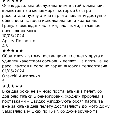
★
★
★
★
★
Очень довольна обслуживанием в этой компании!
компетентные менеджеры, которые быстро
рассчитали нужную мне партию пеллет и доступно
объяснили правила использования и хранения.
Гранулы выглядят чистыми, плотными, а главное
очень экономные.
10/05/2024
Артем Петренко
4.8
★
★
★
★
★
Обратился к этому поставщику по совету друга и
удивлен качеством сосновых пеллет. На плотные, не
рассыпаются и хорошо горят, высокая теплоотдача.
01/05/2024
Олексій Антипенко
5
★
★
★
★
★
Вже два роки не змінюю постачальника пелет, бо
довіряю тільки Біоенергобанк! Жодних проблем із
поставками - швидко узгоджують обсяг партії, та
вже за кілька днів пелету доставляють до мого дому.
Замовляю в мішках по 15 кг, бо дуже зручно та