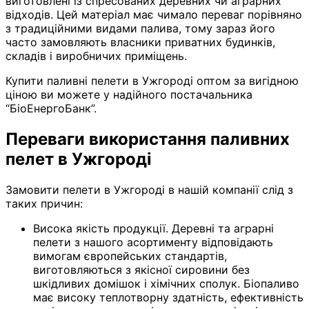
виготовлені із спресованих деревних чи аграрних
відходів. Цей матеріал має чимало переваг порівняно
з традиційними видами палива, тому зараз його
часто замовляють власники приватних будинків,
складів і виробничих приміщень.
Купити паливні пелети в Ужгороді оптом за вигідною
ціною ви можете у надійного постачальника
“БіоЕнергоБанк”.
Переваги використання паливних
пелет в Ужгороді
Замовити пелети в Ужгороді в нашій компанії слід з
таких причин:
Висока якість продукції. Деревні та аграрні
пелети з нашого асортименту відповідають
вимогам європейських стандартів,
виготовляються з якісної сировини без
шкідливих домішок і хімічних сполук. Біопаливо
має високу теплотворну здатність, ефективність