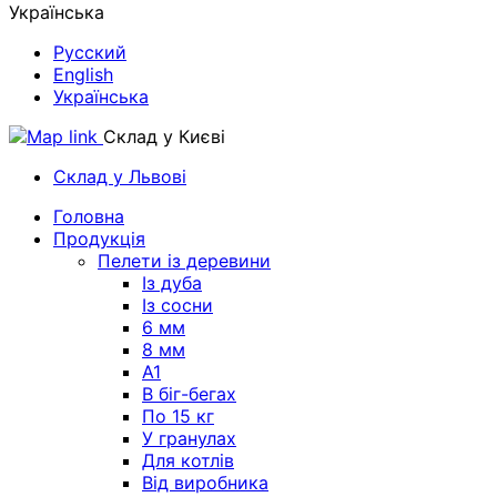
Українська
Русский
English
Українська
Склад у Києві
Склад у Львові
Головна
Продукція
Пелети із деревини
Із дуба
Із сосни
6 мм
8 мм
A1
В біг-бегах
По 15 кг
У гранулах
Для котлів
Від виробника