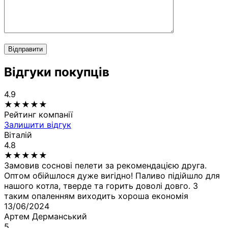
Відправити
Відгуки покупців
4.9
★
★
★
★
★
Рейтинг компанії
Залишити відгук
Віталій
4.8
★
★
★
★
★
Замовив соснові пелети за рекомендацією друга.
Оптом обійшлося дуже вигідно! Паливо підійшло для
нашого котла, тверде та горить доволі довго. З
таким опаленням виходить хороша економія
13/06/2024
Артем Дерманський
5