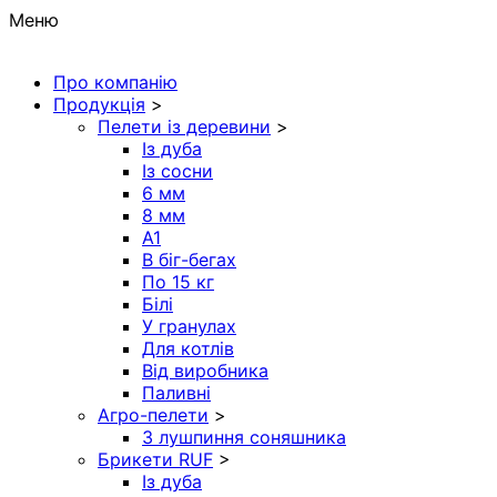
Меню
Про компанію
Продукція
>
Пелети із деревини
>
Із дуба
Із сосни
6 мм
8 мм
A1
В біг-бегах
По 15 кг
Білі
У гранулах
Для котлів
Від виробника
Паливні
Агро-пелети
>
З лушпиння соняшника
Брикети RUF
>
Із дуба