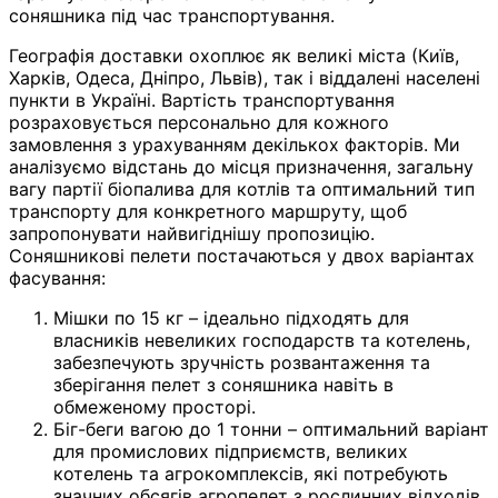
соняшника під час транспортування.
Географія доставки охоплює як великі міста (Київ,
Харків, Одеса, Дніпро, Львів), так і віддалені населені
пункти в Україні. Вартість транспортування
розраховується персонально для кожного
замовлення з урахуванням декількох факторів. Ми
аналізуємо відстань до місця призначення, загальну
вагу партії біопалива для котлів та оптимальний тип
транспорту для конкретного маршруту, щоб
запропонувати найвигіднішу пропозицію.
Соняшникові пелети постачаються у двох варіантах
фасування:
Мішки по 15 кг – ідеально підходять для
власників невеликих господарств та котелень,
забезпечують зручність розвантаження та
зберігання пелет з соняшника навіть в
обмеженому просторі.
Біг-беги вагою до 1 тонни – оптимальний варіант
для промислових підприємств, великих
котелень та агрокомплексів, які потребують
значних обсягів агропелет з рослинних відходів