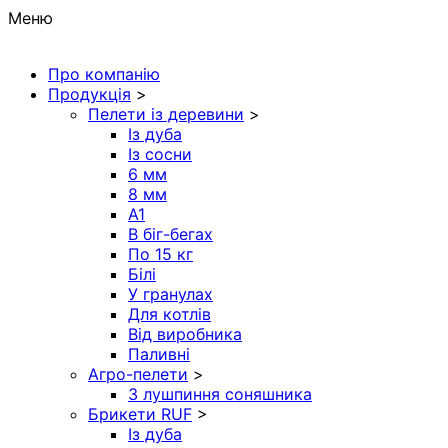
Меню
Про компанію
Продукція
>
Пелети із деревини
>
Із дуба
Із сосни
6 мм
8 мм
A1
В біг-бегах
По 15 кг
Білі
У гранулах
Для котлів
Від виробника
Паливні
Агро-пелети
>
З лушпиння соняшника
Брикети RUF
>
Із дуба