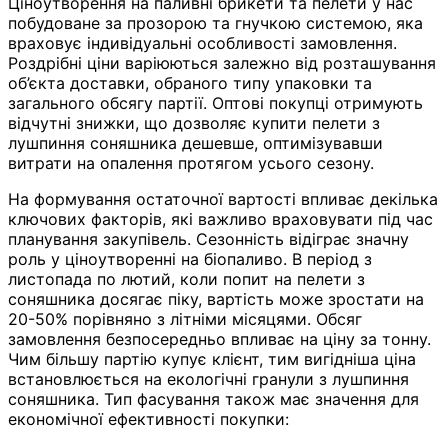
Ціноутворення на паливні брикети та пелети у нас
побудоване за прозорою та гнучкою системою, яка
враховує індивідуальні особливості замовлення.
Роздрібні ціни варіюються залежно від розташування
об’єкта доставки, обраного типу упаковки та
загального обсягу партії. Оптові покупці отримують
відчутні знижки, що дозволяє купити пелети з
лушпиння соняшника дешевше, оптимізувавши
витрати на опалення протягом усього сезону.
На формування остаточної вартості впливає декілька
ключових факторів, які важливо враховувати під час
планування закупівель. Сезонність відіграє значну
роль у ціноутворенні на біопаливо. В період з
листопада по лютий, коли попит на пелети з
соняшника досягає піку, вартість може зростати на
20-50% порівняно з літніми місяцями. Обсяг
замовлення безпосередньо впливає на ціну за тонну.
Чим більшу партію купує клієнт, тим вигідніша ціна
встановлюється на екологічні гранули з лушпиння
соняшника. Тип фасування також має значення для
економічної ефективності покупки: