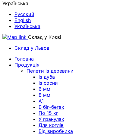
Українська
Русский
English
Українська
Склад у Києві
Склад у Львові
Головна
Продукція
Пелети із деревини
Із дуба
Із сосни
6 мм
8 мм
A1
В біг-бегах
По 15 кг
У гранулах
Для котлів
Від виробника