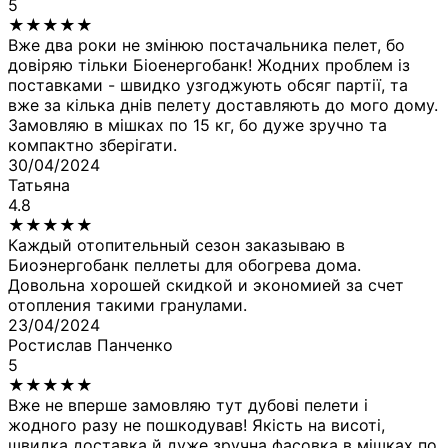
5
★
★
★
★
★
Вже два роки не змінюю постачальника пелет, бо
довіряю тільки Біоенергобанк! Жодних проблем із
поставками - швидко узгоджують обсяг партії, та
вже за кілька днів пелету доставляють до мого дому.
Замовляю в мішках по 15 кг, бо дуже зручно та
компактно зберігати.
30/04/2024
Татьяна
4.8
★
★
★
★
★
Каждый отопительный сезон заказываю в
Биоэнергобанк пеллеты для обогрева дома.
Довольна хорошей скидкой и экономией за счет
отопления такими гранулами.
23/04/2024
Ростислав Панченко
5
★
★
★
★
★
Вже не вперше замовляю тут дубові пелети і
жодного разу не пошкодував! Якість на висоті,
швидка доставка й дуже зручна фасовка в мішках по