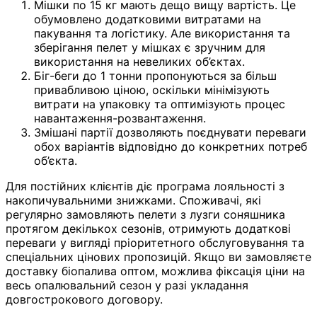
Мішки по 15 кг мають дещо вищу вартість. Це
обумовлено додатковими витратами на
пакування та логістику. Але використання та
зберігання пелет у мішках є зручним для
використання на невеликих об’єктах.
Біг-беги до 1 тонни пропонуються за більш
привабливою ціною, оскільки мінімізують
витрати на упаковку та оптимізують процес
навантаження-розвантаження.
Змішані партії дозволяють поєднувати переваги
обох варіантів відповідно до конкретних потреб
об’єкта.
Для постійних клієнтів діє програма лояльності з
накопичувальними знижками. Споживачі, які
регулярно замовляють пелети з лузги соняшника
протягом декількох сезонів, отримують додаткові
переваги у вигляді пріоритетного обслуговування та
спеціальних цінових пропозицій. Якщо ви замовляєте
доставку біопалива оптом, можлива фіксація ціни на
весь опалювальний сезон у разі укладання
довгострокового договору.