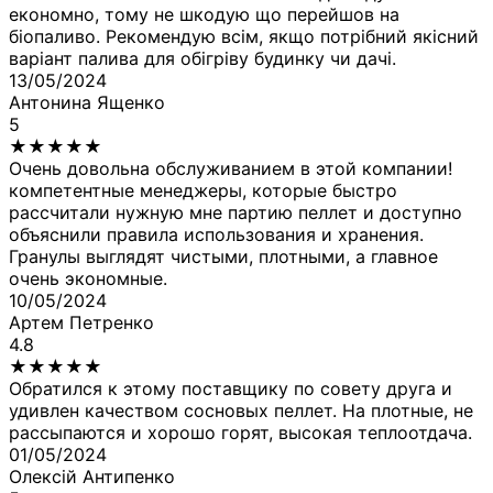
економно, тому не шкодую що перейшов на
біопаливо. Рекомендую всім, якщо потрібний якісний
варіант палива для обігріву будинку чи дачі.
13/05/2024
Антонина Ященко
5
★
★
★
★
★
Очень довольна обслуживанием в этой компании!
компетентные менеджеры, которые быстро
рассчитали нужную мне партию пеллет и доступно
объяснили правила использования и хранения.
Гранулы выглядят чистыми, плотными, а главное
очень экономные.
10/05/2024
Артем Петренко
4.8
★
★
★
★
★
Обратился к этому поставщику по совету друга и
удивлен качеством сосновых пеллет. На плотные, не
рассыпаются и хорошо горят, высокая теплоотдача.
01/05/2024
Олексій Антипенко