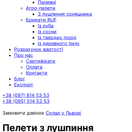
Паливні
Агро-пелети
З лушпиння соняшника
Брикети RUF
Із дуба
Із сосни
Із твердих порід
Із деревного пилу
Розрахунок вартості
Про нас
Сертифікати
Оплата
Контакти
Блог
Експорт
+38 (097) 814 53 53
+38 (095) 514 53 53
Замовити дзвінок
Склад у Львові
Пелети з лушпиння