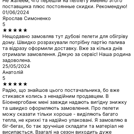
Не жалеем, что перешли на пеллету именно этого
поставщика плюс постоянные скидки. Рекомендую!
01/06/2024
Ярослав Симоненко
5
★
★
★
★
★
Нещодавно замовляв тут дубові пелети для обігріву
дому. Швидко розрахували потрібну партію палива
та відразу оформили доставку. Вже за кілька днів
отримали замовлення. Дякую за сервіс! Наша родина
задоволена.
25/05/2024
Анатолій
5
★
★
★
★
★
Радію, що знайшов цього постачальника, бо вже
стикався колись з ненадійним продавцем. В
Біоенергобанк мені завжди надають вигідну знижку
та швидко оформляють замовлення. Про пелети
можу сказати тільки хороше - виділяють багато
тепла, не крихкі та надійно упаковані. Я замовляю в
біг-бегах, бо так зручніше складати та матеріал не
висипається. Взагалі на сезон виходить дуже