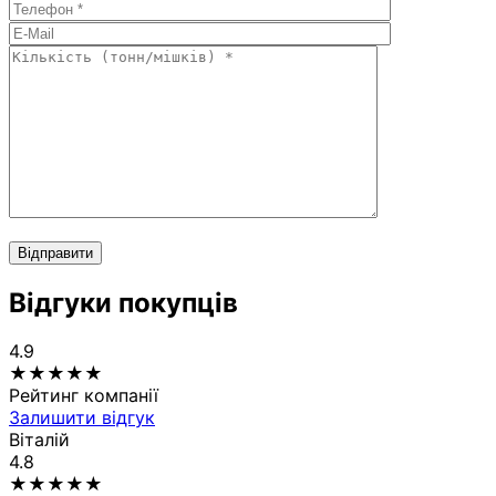
Відправити
Відгуки покупців
4.9
★
★
★
★
★
Рейтинг компанії
Залишити відгук
Віталій
4.8
★
★
★
★
★