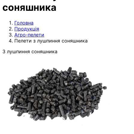
соняшника
Головна
Продукція
Агро-пелети
Пелети з лушпиння соняшника
З лушпиння соняшника