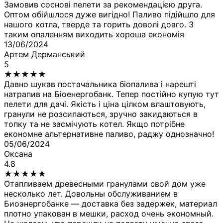
Замовив соснові пелети за рекомендацією друга.
Оптом обійшлося дуже вигідно! Паливо підійшло для
нашого котла, тверде та горить доволі довго. З
таким опаленням виходить хороша економія
13/06/2024
Артем Дерманський
5
★
★
★
★
★
Давно шукав постачальника біопалива і нарешті
натрапив на Біоенергобанк. Тепер постійно купую тут
пелети для дачі. Якість і ціна цілком влаштовують,
гранули не розсипаються, зручно закидаються в
топку та не засмічують котел. Якщо потрібне
економне альтернативне паливо, раджу однозначно!
05/06/2024
Оксана
4.8
★
★
★
★
★
Отапливаем древесными гранулами свой дом уже
несколько лет. Довольны обслуживанием в
Биоэнергобанке — доставка без задержек, материал
плотно упакован в мешки, расход очень экономный.