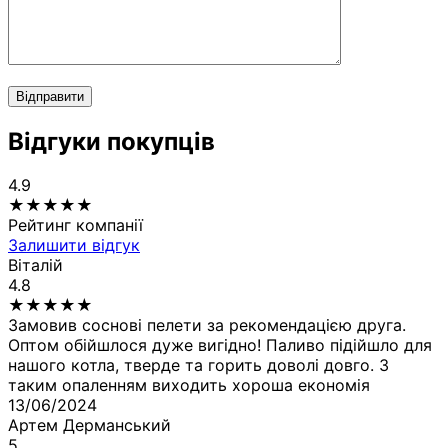
Відправити
Відгуки покупців
4.9
★
★
★
★
★
Рейтинг компанії
Залишити відгук
Віталій
4.8
★
★
★
★
★
Замовив соснові пелети за рекомендацією друга.
Оптом обійшлося дуже вигідно! Паливо підійшло для
нашого котла, тверде та горить доволі довго. З
таким опаленням виходить хороша економія
13/06/2024
Артем Дерманський
5