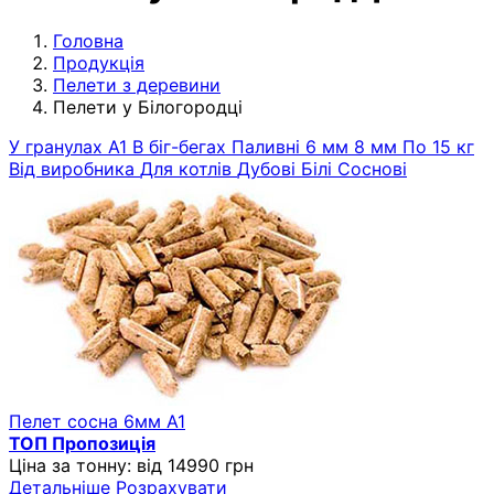
Головна
Продукція
Пелети з деревини
Пелети у Білогородці
У гранулах
A1
В біг-бегах
Паливні
6 мм
8 мм
По 15 кг
Від виробника
Для котлів
Дубові
Білі
Соснові
Пелет сосна 6мм A1
ТОП Пропозиція
Ціна за тонну:
від 14990 грн
Детальніше
Розрахувати