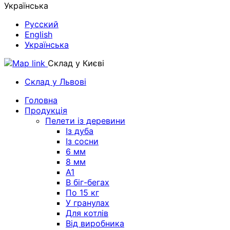
Українська
Русский
English
Українська
Склад у Києві
Склад у Львові
Головна
Продукція
Пелети із деревини
Із дуба
Із сосни
6 мм
8 мм
A1
В біг-бегах
По 15 кг
У гранулах
Для котлів
Від виробника