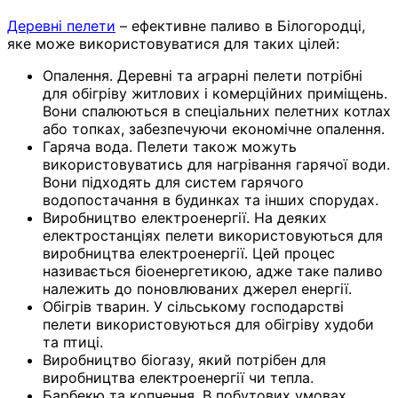
Деревні пелети
– ефективне паливо в Білогородці,
яке може використовуватися для таких цілей:
Опалення. Деревні та аграрні пелети потрібні
для обігріву житлових і комерційних приміщень.
Вони спалюються в спеціальних пелетних котлах
або топках, забезпечуючи економічне опалення.
Гаряча вода. Пелети також можуть
використовуватись для нагрівання гарячої води.
Вони підходять для систем гарячого
водопостачання в будинках та інших спорудах.
Виробництво електроенергії. На деяких
електростанціях пелети використовуються для
виробництва електроенергії. Цей процес
називається біоенергетикою, адже таке паливо
належить до поновлюваних джерел енергії.
Обігрів тварин. У сільському господарстві
пелети використовуються для обігріву худоби
та птиці.
Виробництво біогазу, який потрібен для
виробництва електроенергії чи тепла.
Барбекю та копчення. В побутових умовах