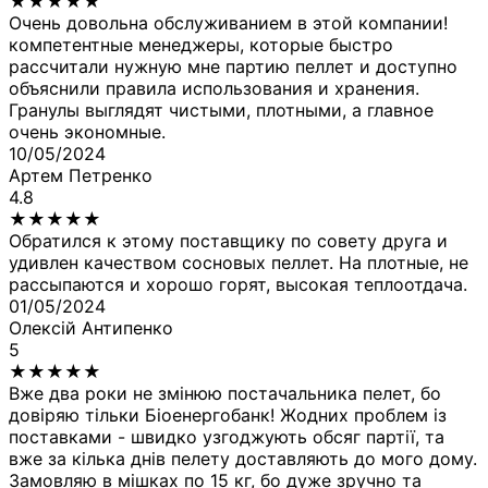
★
★
★
★
★
Очень довольна обслуживанием в этой компании!
компетентные менеджеры, которые быстро
рассчитали нужную мне партию пеллет и доступно
объяснили правила использования и хранения.
Гранулы выглядят чистыми, плотными, а главное
очень экономные.
10/05/2024
Артем Петренко
4.8
★
★
★
★
★
Обратился к этому поставщику по совету друга и
удивлен качеством сосновых пеллет. На плотные, не
рассыпаются и хорошо горят, высокая теплоотдача.
01/05/2024
Олексій Антипенко
5
★
★
★
★
★
Вже два роки не змінюю постачальника пелет, бо
довіряю тільки Біоенергобанк! Жодних проблем із
поставками - швидко узгоджують обсяг партії, та
вже за кілька днів пелету доставляють до мого дому.
Замовляю в мішках по 15 кг, бо дуже зручно та