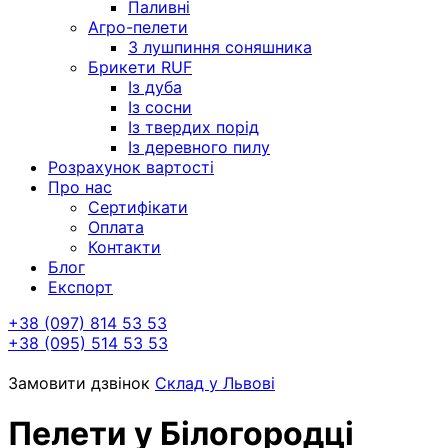
Паливні
Агро-пелети
З лушпиння соняшника
Брикети RUF
Із дуба
Із сосни
Із твердих порід
Із деревного пилу
Розрахунок вартості
Про нас
Сертифікати
Оплата
Контакти
Блог
Експорт
+38 (097) 814 53 53
+38 (095) 514 53 53
Замовити дзвінок
Склад у Львові
Пелети у Білогородці