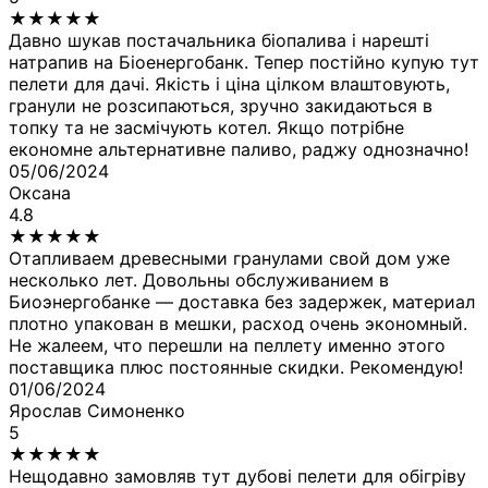
★
★
★
★
★
Давно шукав постачальника біопалива і нарешті
натрапив на Біоенергобанк. Тепер постійно купую тут
пелети для дачі. Якість і ціна цілком влаштовують,
гранули не розсипаються, зручно закидаються в
топку та не засмічують котел. Якщо потрібне
економне альтернативне паливо, раджу однозначно!
05/06/2024
Оксана
4.8
★
★
★
★
★
Отапливаем древесными гранулами свой дом уже
несколько лет. Довольны обслуживанием в
Биоэнергобанке — доставка без задержек, материал
плотно упакован в мешки, расход очень экономный.
Не жалеем, что перешли на пеллету именно этого
поставщика плюс постоянные скидки. Рекомендую!
01/06/2024
Ярослав Симоненко
5
★
★
★
★
★
Нещодавно замовляв тут дубові пелети для обігріву