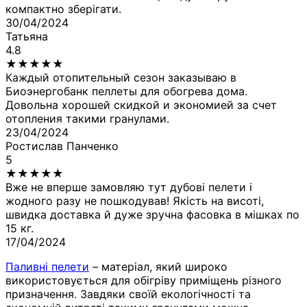
компактно зберігати.
30/04/2024
Татьяна
4.8
★
★
★
★
★
Каждый отопительный сезон заказываю в
Биоэнергобанк пеллеты для обогрева дома.
Довольна хорошей скидкой и экономией за счет
отопления такими гранулами.
23/04/2024
Ростислав Панченко
5
★
★
★
★
★
Вже не вперше замовляю тут дубові пелети і
жодного разу не пошкодував! Якість на висоті,
швидка доставка й дуже зручна фасовка в мішках по
15 кг.
17/04/2024
Паливні пелети
– матеріал, який широко
використовується для обігріву приміщень різного
призначення. Завдяки своїй екологічності та