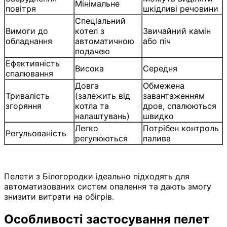
Мінімальне
повітря
шкідливі речовини
Спеціальний
Вимоги до
котел з
Звичайний камін
обладнання
автоматичною
або піч
подачею
Ефективність
Висока
Середня
спалювання
Довга
Обмежена
Тривалість
(залежить від
завантаженням
згоряння
котла та
дров, спалюються
налаштувань)
швидко
Легко
Потрібен контроль
Регульованість
регулюються
палива
Пелети з Білогородки ідеально підходять для
автоматизованих систем опалення та дають змогу
знизити витрати на обігрів.
Особливості застосування пелет