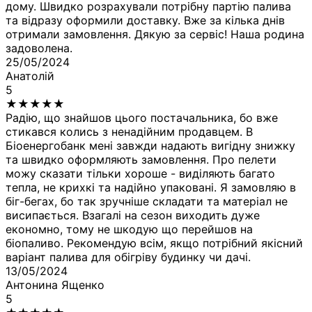
дому. Швидко розрахували потрібну партію палива
та відразу оформили доставку. Вже за кілька днів
отримали замовлення. Дякую за сервіс! Наша родина
задоволена.
25/05/2024
Анатолій
5
★
★
★
★
★
Радію, що знайшов цього постачальника, бо вже
стикався колись з ненадійним продавцем. В
Біоенергобанк мені завжди надають вигідну знижку
та швидко оформляють замовлення. Про пелети
можу сказати тільки хороше - виділяють багато
тепла, не крихкі та надійно упаковані. Я замовляю в
біг-бегах, бо так зручніше складати та матеріал не
висипається. Взагалі на сезон виходить дуже
економно, тому не шкодую що перейшов на
біопаливо. Рекомендую всім, якщо потрібний якісний
варіант палива для обігріву будинку чи дачі.
13/05/2024
Антонина Ященко
5