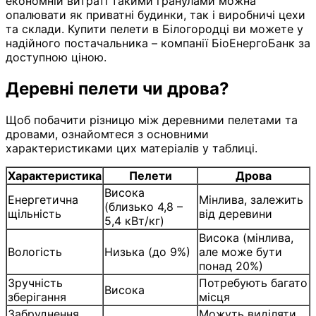
економній витраті такими гранулами можна
опалювати як приватні будинки, так і виробничі цехи
та склади. Купити пелети в Білогородці ви можете у
надійного постачальника – компанії БіоЕнергоБанк за
доступною ціною.
Деревні пелети чи дрова?
Щоб побачити різницю між деревними пелетами та
дровами, ознайомтеся з основними
характеристиками цих матеріалів у таблиці.
Характеристика
Пелети
Дрова
Висока
Енергетична
Мінлива, залежить
(близько 4,8 –
щільність
від деревини
5,4 кВт/кг)
Висока (мінлива,
Вологість
Низька (до 9%)
але може бути
понад 20%)
Зручність
Потребують багато
Висока
зберігання
місця
Забруднення
Можуть виділяти