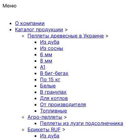
Меню
О компании
Каталог продукции
>
Пеллеты древесные в Украине
>
Из дуба
Из сосны
6 мм
8 мм
A1
В биг-бегах
По 15 кг
Белые
В гранулах
Для котлов
От производителя
Топливные
Агро-пеллеты
>
Пеллеты из лузги подсолнечника
Брикеты RUF
>
Из дуба